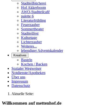
Stadtteilbücherei
Hof Akkerboom
AWO-Stadtteilcafé
palette 6
Literaturfrühling
Feuerzauber
Sommertheater
Stadtteilfest
Kulturtage
Lichterzauber
Weiteres...
lebendiger Adventskalender
Kreatives
Basteln
Kochen / Backen
Sozialer Wegweiser
Notdienste/Apotheken
Über uns
Impressum
Datenschutz
Aktuelle Seite:
Willkommen auf mettenhof.de