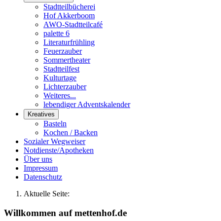
Stadtteilbücherei
Hof Akkerboom
AWO-Stadtteilcafé
palette 6
Literaturfrühling
Feuerzauber
Sommertheater
Stadtteilfest
Kulturtage
Lichterzauber
Weiteres...
lebendiger Adventskalender
Kreatives
Basteln
Kochen / Backen
Sozialer Wegweiser
Notdienste/Apotheken
Über uns
Impressum
Datenschutz
Aktuelle Seite:
Willkommen auf mettenhof.de