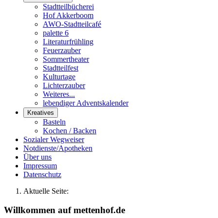
Stadtteilbücherei
Hof Akkerboom
AWO-Stadtteilcafé
palette 6
Literaturfrühling
Feuerzauber
Sommertheater
Stadtteilfest
Kulturtage
Lichterzauber
Weiteres...
lebendiger Adventskalender
Kreatives
Basteln
Kochen / Backen
Sozialer Wegweiser
Notdienste/Apotheken
Über uns
Impressum
Datenschutz
Aktuelle Seite:
Willkommen auf mettenhof.de