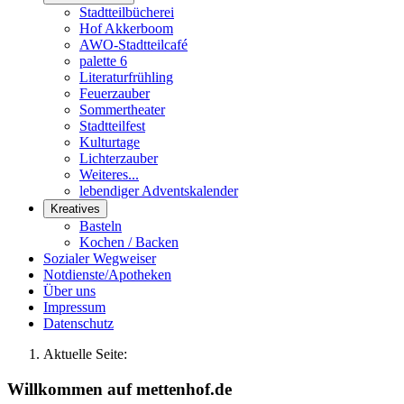
Stadtteilbücherei
Hof Akkerboom
AWO-Stadtteilcafé
palette 6
Literaturfrühling
Feuerzauber
Sommertheater
Stadtteilfest
Kulturtage
Lichterzauber
Weiteres...
lebendiger Adventskalender
Kreatives
Basteln
Kochen / Backen
Sozialer Wegweiser
Notdienste/Apotheken
Über uns
Impressum
Datenschutz
Aktuelle Seite:
Willkommen auf mettenhof.de