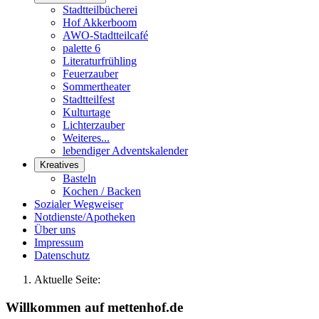
Stadtteilbücherei
Hof Akkerboom
AWO-Stadtteilcafé
palette 6
Literaturfrühling
Feuerzauber
Sommertheater
Stadtteilfest
Kulturtage
Lichterzauber
Weiteres...
lebendiger Adventskalender
Kreatives
Basteln
Kochen / Backen
Sozialer Wegweiser
Notdienste/Apotheken
Über uns
Impressum
Datenschutz
Aktuelle Seite:
Willkommen auf mettenhof.de