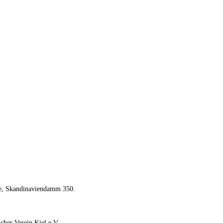
de, Skandinaviendamm 350.
cher Verein Kiel e.V.