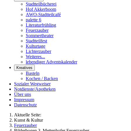
Stadtteilbücherei
Hof Akkerboom
AWO-Stadtteilcafé
palette 6
Literaturfrühling
Feuerzauber
Sommertheater
Stadtteilfest
Kulturtage
Lichterzauber
Weiteres...
lebendiger Adventskalender
Kreatives
Basteln
Kochen / Backen
Sozialer Wegweiser
Notdienste/Apotheken
Über uns
Impressum
Datenschutz
Aktuelle Seite:
Kunst & Kultur
Feuerzauber
Bilderbogen 3. Mettenhofer Feuerzauber