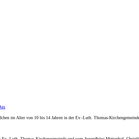
Das
ädchen im Alter von 10 bis 14 Jahren in der Ev.-Luth. Thomas-Kirchengemein
er Ev.-Luth. Thomas-Kirchengemeinde und vom Jugendbüro Mettenhof, Christli