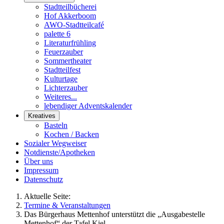
Stadtteilbücherei
Hof Akkerboom
AWO-Stadtteilcafé
palette 6
Literaturfrühling
Feuerzauber
Sommertheater
Stadtteilfest
Kulturtage
Lichterzauber
Weiteres...
lebendiger Adventskalender
Kreatives
Basteln
Kochen / Backen
Sozialer Wegweiser
Notdienste/Apotheken
Über uns
Impressum
Datenschutz
Aktuelle Seite:
Termine & Veranstaltungen
Das Bürgerhaus Mettenhof unterstützt die „Ausgabestelle
Mettenhof“ der Tafel Kiel