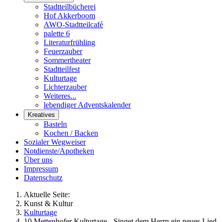
Stadtteilbücherei
Hof Akkerboom
AWO-Stadtteilcafé
palette 6
Literaturfrühling
Feuerzauber
Sommertheater
Stadtteilfest
Kulturtage
Lichterzauber
Weiteres...
lebendiger Adventskalender
Kreatives
Basteln
Kochen / Backen
Sozialer Wegweiser
Notdienste/Apotheken
Über uns
Impressum
Datenschutz
Aktuelle Seite:
Kunst & Kultur
Kulturtage
10.Mettenhofer Kulturtage - Singet dem Herrn ein neues Lied