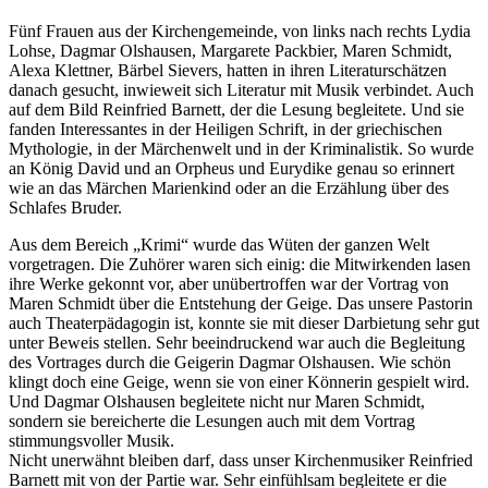
Fünf Frauen aus der Kirchengemeinde, von links nach rechts Lydia
Lohse, Dagmar Olshausen, Margarete Packbier, Maren Schmidt,
Alexa Klettner, Bärbel Sievers, hatten in ihren Literaturschätzen
danach gesucht, inwieweit sich Literatur mit Musik verbindet. Auch
auf dem Bild Reinfried Barnett, der die Lesung begleitete. Und sie
fanden Interessantes in der Heiligen Schrift, in der griechischen
Mythologie, in der Märchenwelt und in der Kriminalistik. So wurde
an König David und an Orpheus und Eurydike genau so erinnert
wie an das Märchen Marienkind oder an die Erzählung über des
Schlafes Bruder.
Aus dem Bereich „Krimi“ wurde das Wüten der ganzen Welt
vorgetragen. Die Zuhörer waren sich einig: die Mitwirkenden lasen
ihre Werke gekonnt vor, aber unübertroffen war der Vortrag von
Maren Schmidt über die Entstehung der Geige. Das unsere Pastorin
auch Theaterpädagogin ist, konnte sie mit dieser Darbietung sehr gut
unter Beweis stellen. Sehr beeindruckend war auch die Begleitung
des Vortrages durch die Geigerin Dagmar Olshausen. Wie schön
klingt doch eine Geige, wenn sie von einer Könnerin gespielt wird.
Und Dagmar Olshausen begleitete nicht nur Maren Schmidt,
sondern sie bereicherte die Lesungen auch mit dem Vortrag
stimmungsvoller Musik.
Nicht unerwähnt bleiben darf, dass unser Kirchenmusiker Reinfried
Barnett mit von der Partie war. Sehr einfühlsam begleitete er die