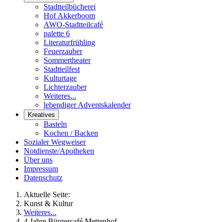
Stadtteilbücherei
Hof Akkerboom
AWO-Stadtteilcafé
palette 6
Literaturfrühling
Feuerzauber
Sommertheater
Stadtteilfest
Kulturtage
Lichterzauber
Weiteres...
lebendiger Adventskalender
Kreatives
Basteln
Kochen / Backen
Sozialer Wegweiser
Notdienste/Apotheken
Über uns
Impressum
Datenschutz
Aktuelle Seite:
Kunst & Kultur
Weiteres...
4 Jahre Bürgercafé Mettenhof