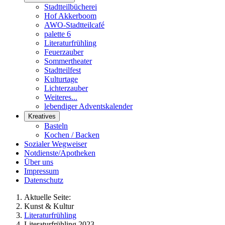
Stadtteilbücherei
Hof Akkerboom
AWO-Stadtteilcafé
palette 6
Literaturfrühling
Feuerzauber
Sommertheater
Stadtteilfest
Kulturtage
Lichterzauber
Weiteres...
lebendiger Adventskalender
Kreatives
Basteln
Kochen / Backen
Sozialer Wegweiser
Notdienste/Apotheken
Über uns
Impressum
Datenschutz
Aktuelle Seite:
Kunst & Kultur
Literaturfrühling
Literaturfrühling 2023