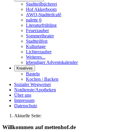
Stadtteilbücherei
Hof Akkerboom
AWO-Stadtteilcafé
palette 6
Literaturfrühling
Feuerzauber
Sommertheater
Stadtteilfest
Kulturtage
Lichterzauber
Weiteres...
lebendiger Adventskalender
Kreatives
Basteln
Kochen / Backen
Sozialer Wegweiser
Notdienste/Apotheken
Über uns
Impressum
Datenschutz
Aktuelle Seite:
Willkommen auf mettenhof.de