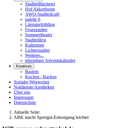
Stadtteilbücherei
Hof Akkerboom
AWO-Stadtteilcafé
palette 6
Literaturfrühling
Feuerzauber
Sommertheater
Stadtteilfest
Kulturtage
Lichterzauber
Weiteres...
lebendiger Adventskalender
Kreatives
Basteln
Kochen / Backen
Sozialer Wegweiser
Notdienste/Apotheken
Über uns
Impressum
Datenschutz
Aktuelle Seite:
ABK macht Sperrgut-Entsorgung leichter