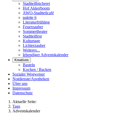
Stadtteilbücherei
Hof Akkerboom
AWO-Stadtteilcafé
palette 6
Literaturfrühling
Feuerzauber
Sommertheater
Stadtteilfest
Kulturtage
Lichterzauber
Weiteres...
lebendiger Adventskalender
Kreatives
Basteln
Kochen / Backen
Sozialer Wegweiser
Notdienste/Apotheken
Über uns
Impressum
Datenschutz
Aktuelle Seite:
Tags
Adventskalender