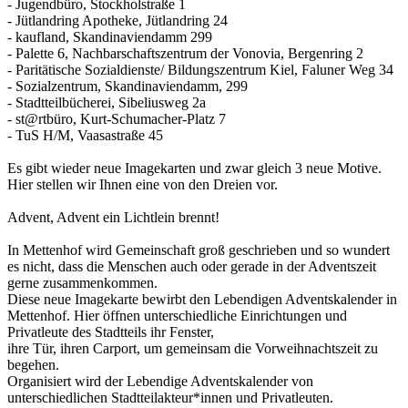
- Jugendbüro, Stockholstraße 1
- Jütlandring Apotheke, Jütlandring 24
- kaufland, Skandinaviendamm 299
- Palette 6, Nachbarschaftszentrum der Vonovia, Bergenring 2
- Paritätische Sozialdienste/ Bildungszentrum Kiel, Faluner Weg 34
- Sozialzentrum, Skandinaviendamm, 299
- Stadtteilbücherei, Sibeliusweg 2a
- st@rtbüro, Kurt-Schumacher-Platz 7
- TuS H/M, Vaasastraße 45
Es gibt wieder neue Imagekarten und zwar gleich 3 neue Motive.
Hier stellen wir Ihnen eine von den Dreien vor.
Advent, Advent ein Lichtlein brennt!
In Mettenhof wird Gemeinschaft groß geschrieben und so wundert
es nicht, dass die Menschen auch oder gerade in der Adventszeit
gerne zusammenkommen.
Diese neue Imagekarte bewirbt den Lebendigen Adventskalender in
Mettenhof. Hier öffnen unterschiedliche Einrichtungen und
Privatleute des Stadtteils ihr Fenster,
ihre Tür, ihren Carport, um gemeinsam die Vorweihnachtszeit zu
begehen.
Organisiert wird der Lebendige Adventskalender von
unterschiedlichen Stadtteilakteur*innen und Privatleuten.