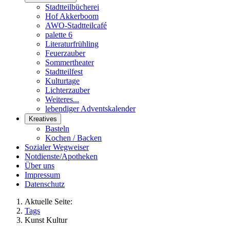
Stadtteilbücherei
Hof Akkerboom
AWO-Stadtteilcafé
palette 6
Literaturfrühling
Feuerzauber
Sommertheater
Stadtteilfest
Kulturtage
Lichterzauber
Weiteres...
lebendiger Adventskalender
Kreatives
Basteln
Kochen / Backen
Sozialer Wegweiser
Notdienste/Apotheken
Über uns
Impressum
Datenschutz
Aktuelle Seite:
Tags
Kunst Kultur