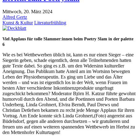
Mittwoch, 20. März 2024
Alfred Gertz
Kunst & Kultur
Literaturfrühling
Viel Applaus für tolle Slammer:innen beim Poetry Slam in der palette
6
Wie es bei Wettbewerben üblich ist, kann es nur einen Sieger – eine
Siegerin geben, schade eigentlich, denn alle Teilnehmenden hatten
gute Texte dabei. So ging es z.B. um den Widersinn kultureller
Aneignung. Das Publikum hatte Anteil am im Wortsinn bewegten
Leben der Physiotherapeutin. Es ging um Liebe und das Älter
werden – und was ist eigentlich los in der Welt, wenn Frauen im
besten Alter verschiedene Inkontinenzprodukte ungefragt
zugeschickt bekommen? Moderator Björn H. Katzur führte gewohnt
humorvoll durch den Abend, und die Poetinnen und Poeten Barbara
Underberg, Linda Grohnert, Elvira Berndt, Paul Drews und
Christian Detlefsen bekamen zu recht jede Menge Applaus für ihren
Vortrag. Am Ende konnte sich Linda Grohnert,(Foto) angereist aus
Büdelsdorf, gegen alle anderen durchsetzen – wir gratulieren und
freuen uns auf einen weiteren spannenden Wettbewerb im Herbst zu
den Mettenhofer Kulturtagen!