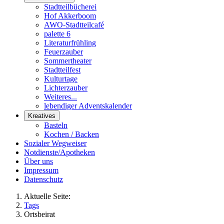
Stadtteilbücherei
Hof Akkerboom
AWO-Stadtteilcafé
palette 6
Literaturfrühling
Feuerzauber
Sommertheater
Stadtteilfest
Kulturtage
Lichterzauber
Weiteres...
lebendiger Adventskalender
Kreatives
Basteln
Kochen / Backen
Sozialer Wegweiser
Notdienste/Apotheken
Über uns
Impressum
Datenschutz
Aktuelle Seite:
Tags
Ortsbeirat