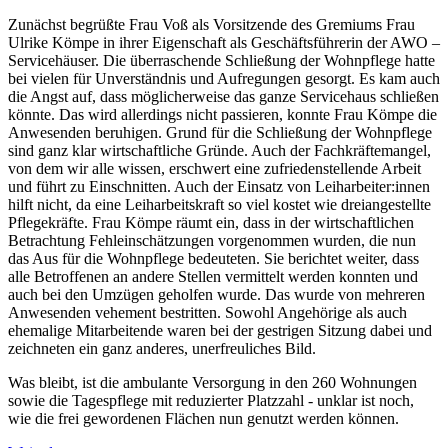
Zunächst begrüßte Frau Voß als Vorsitzende des Gremiums Frau
Ulrike Kömpe in ihrer Eigenschaft als Geschäftsführerin der AWO –
Servicehäuser. Die überraschende Schließung der Wohnpflege hatte
bei vielen für Unverständnis und Aufregungen gesorgt. Es kam auch
die Angst auf, dass möglicherweise das ganze Servicehaus schließen
könnte. Das wird allerdings nicht passieren, konnte Frau Kömpe die
Anwesenden beruhigen. Grund für die Schließung der Wohnpflege
sind ganz klar wirtschaftliche Gründe. Auch der Fachkräftemangel,
von dem wir alle wissen, erschwert eine zufriedenstellende Arbeit
und führt zu Einschnitten. Auch der Einsatz von Leiharbeiter:innen
hilft nicht, da eine Leiharbeitskraft so viel kostet wie dreiangestellte
Pflegekräfte. Frau Kömpe räumt ein, dass in der wirtschaftlichen
Betrachtung Fehleinschätzungen vorgenommen wurden, die nun
das Aus für die Wohnpflege bedeuteten. Sie berichtet weiter, dass
alle Betroffenen an andere Stellen vermittelt werden konnten und
auch bei den Umzügen geholfen wurde. Das wurde von mehreren
Anwesenden vehement bestritten. Sowohl Angehörige als auch
ehemalige Mitarbeitende waren bei der gestrigen Sitzung dabei und
zeichneten ein ganz anderes, unerfreuliches Bild.
Was bleibt, ist die ambulante Versorgung in den 260 Wohnungen
sowie die Tagespflege mit reduzierter Platzzahl - unklar ist noch,
wie die frei gewordenen Flächen nun genutzt werden können.