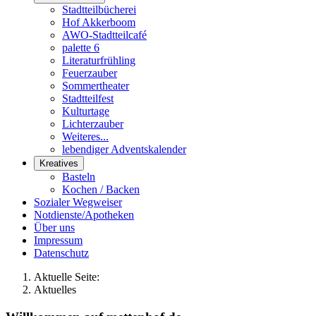
Stadtteilbücherei
Hof Akkerboom
AWO-Stadtteilcafé
palette 6
Literaturfrühling
Feuerzauber
Sommertheater
Stadtteilfest
Kulturtage
Lichterzauber
Weiteres...
lebendiger Adventskalender
Kreatives
Basteln
Kochen / Backen
Sozialer Wegweiser
Notdienste/Apotheken
Über uns
Impressum
Datenschutz
Aktuelle Seite:
Aktuelles