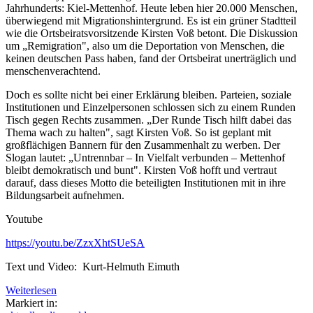
Jahrhunderts: Kiel-Mettenhof. Heute leben hier 20.000 Menschen,
überwiegend mit Migrationshintergrund. Es ist ein grüner Stadtteil
wie die Ortsbeiratsvorsitzende Kirsten Voß betont. Die Diskussion
um „Remigration", also um die Deportation von Menschen, die
keinen deutschen Pass haben, fand der Ortsbeirat unerträglich und
menschenverachtend.
Doch es sollte nicht bei einer Erklärung bleiben. Parteien, soziale
Institutionen und Einzelpersonen schlossen sich zu einem Runden
Tisch gegen Rechts zusammen. „Der Runde Tisch hilft dabei das
Thema wach zu halten", sagt Kirsten Voß. So ist geplant mit
großflächigen Bannern für den Zusammenhalt zu werben. Der
Slogan lautet: „Untrennbar – In Vielfalt verbunden – Mettenhof
bleibt demokratisch und bunt". Kirsten Voß hofft und vertraut
darauf, dass dieses Motto die beteiligten Institutionen mit in ihre
Bildungsarbeit aufnehmen.
Youtube
https://youtu.be/ZzxXhtSUeSA
Text und Video: Kurt-Helmuth Eimuth
Weiterlesen
Markiert in: