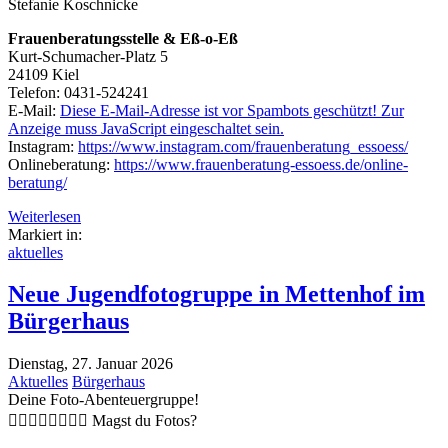
Stefanie Koschnicke
Frauenberatungsstelle & Eß-o-Eß
Kurt-Schumacher-Platz 5
24109 Kiel
Telefon: 0431-524241
E-Mail:
Diese E-Mail-Adresse ist vor Spambots geschützt! Zur
Anzeige muss JavaScript eingeschaltet sein.
Instagram:
https://www.instagram.com/frauenberatung_essoess/
Onlineberatung:
https://www.frauenberatung-essoess.de/online-
beratung/
Weiterlesen
Markiert in:
aktuelles
Neue Jugendfotogruppe in Mettenhof im
Bürgerhaus
Dienstag, 27. Januar 2026
Aktuelles
Bürgerhaus
Deine Foto-Abenteuergruppe!
􊺑􊺘􊺓􊺚􊺔􊺛􊺕􊺙 Magst du Fotos?