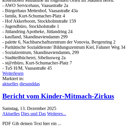
kostenlosen Mitnahme an folgenden Orten im Stadtteil bereit:
- AWO Servicehaus, Vaasastraße 2a
- Bürgerhaus Mettenhof, Vaasastraße 43a
- famila, Kurt-Schumacher-Platz 4
- Hof Akkerboom, Stockholmstraße 159
- Jugendbüro, Stockholstraße 1
- Jütlandring Apotheke, Jütlandring 24
- kaufland, Skandinaviendamm 299
- palette 6, Nachbarschaftszentrum der Vonovia, Bergenring 2
- Paritätische Sozialdienste/ Bildungszentrum Kiel, Faluner Weg 34
- Sozialzentrum, Skandinaviendamm, 299
- Stadtteilbücherei, Sibeliusweg 2a
- st@rtbüro, Kurt-Schumacher-Platz 7
- TuS H/M, Vaasastraße 45
Weiterlesen
Markiert in:
aktuelles
diesunddas
Bericht vom Kinder-Mitmach-Zirkus
Samstag, 13. Dezember 2025
Aktuelles
Dies und Das
Weiteres...
PDF Gib deinen Text hier ein ...