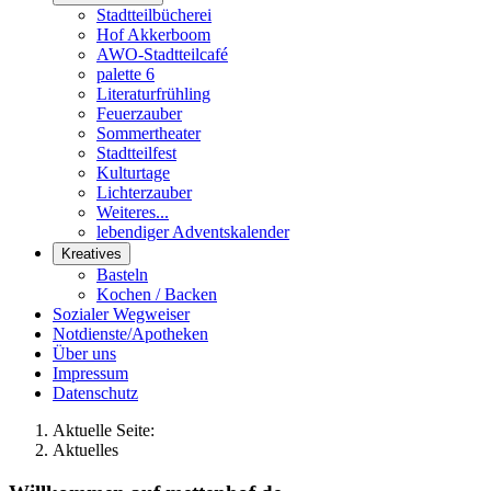
Stadtteilbücherei
Hof Akkerboom
AWO-Stadtteilcafé
palette 6
Literaturfrühling
Feuerzauber
Sommertheater
Stadtteilfest
Kulturtage
Lichterzauber
Weiteres...
lebendiger Adventskalender
Kreatives
Basteln
Kochen / Backen
Sozialer Wegweiser
Notdienste/Apotheken
Über uns
Impressum
Datenschutz
Aktuelle Seite:
Aktuelles