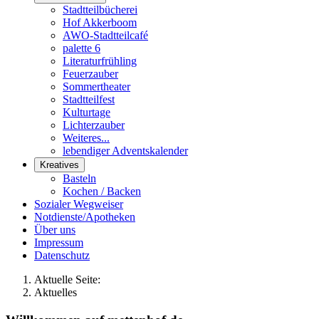
Stadtteilbücherei
Hof Akkerboom
AWO-Stadtteilcafé
palette 6
Literaturfrühling
Feuerzauber
Sommertheater
Stadtteilfest
Kulturtage
Lichterzauber
Weiteres...
lebendiger Adventskalender
Kreatives
Basteln
Kochen / Backen
Sozialer Wegweiser
Notdienste/Apotheken
Über uns
Impressum
Datenschutz
Aktuelle Seite:
Aktuelles