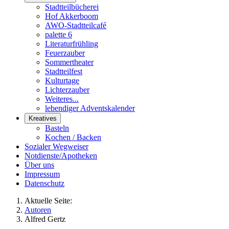
Stadtteilbücherei
Hof Akkerboom
AWO-Stadtteilcafé
palette 6
Literaturfrühling
Feuerzauber
Sommertheater
Stadtteilfest
Kulturtage
Lichterzauber
Weiteres...
lebendiger Adventskalender
Kreatives
Basteln
Kochen / Backen
Sozialer Wegweiser
Notdienste/Apotheken
Über uns
Impressum
Datenschutz
Aktuelle Seite:
Autoren
Alfred Gertz