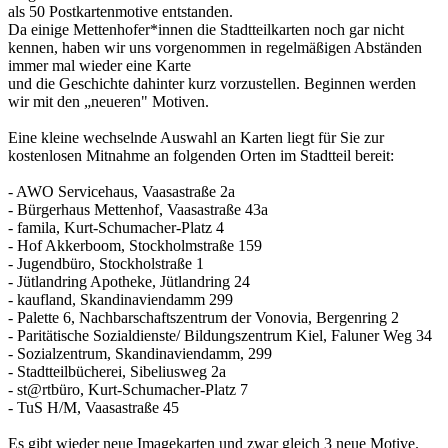
als 50 Postkartenmotive entstanden.
Da einige Mettenhofer*innen die Stadtteilkarten noch gar nicht
kennen, haben wir uns vorgenommen in regelmäßigen Abständen
immer mal wieder eine Karte
und die Geschichte dahinter kurz vorzustellen. Beginnen werden
wir mit den „neueren" Motiven.
Eine kleine wechselnde Auswahl an Karten liegt für Sie zur
kostenlosen Mitnahme an folgenden Orten im Stadtteil bereit:
- AWO Servicehaus, Vaasastraße 2a
- Bürgerhaus Mettenhof, Vaasastraße 43a
- famila, Kurt-Schumacher-Platz 4
- Hof Akkerboom, Stockholmstraße 159
- Jugendbüro, Stockholstraße 1
- Jütlandring Apotheke, Jütlandring 24
- kaufland, Skandinaviendamm 299
- Palette 6, Nachbarschaftszentrum der Vonovia, Bergenring 2
- Paritätische Sozialdienste/ Bildungszentrum Kiel, Faluner Weg 34
- Sozialzentrum, Skandinaviendamm, 299
- Stadtteilbücherei, Sibeliusweg 2a
- st@rtbüro, Kurt-Schumacher-Platz 7
- TuS H/M, Vaasastraße 45
Es gibt wieder neue Imagekarten und zwar gleich 3 neue Motive.